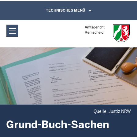
Direkt zum Inhalt
Amtsgericht Remscheid: Grund-Buch-
TECHNISCHES MENÜ
Leichte Sprache, Gebärdensprachenvideo
und Kontaktformular
Sachen
Quelle: Justiz NRW
Grund-Buch-Sachen