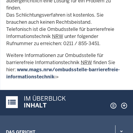
außergerichtlich eine Lösung für ein Problem zu
finden.
Das Schlichtungsverfahren ist kostenlos. Sie
brauchen auch keinen Rechtsbeistand.
Telefonisch ist die Ombudsstelle für barrierefreie
Informationstechnik
NRW
unter folgender
Rufnummer zu erreichen: 0211 / 855-3451.
Weitere Informationen zur Ombudsstelle für
barrierefreie Informationstechnik
NRW
finden Sie
hier:
www.mags.nrw/ombudsstelle-barrierefreie-
informationstechnik
IM ÜBERBLICK
Justiz-Portal im Überblick:
INHALT
DAS GERICHT