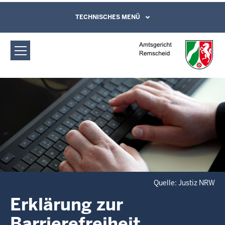
Direkt zum Inhalt
Amtsgericht Remscheid: Erklärung zur
TECHNISCHES MENÜ
Leichte Sprache, Gebärdensprachenvideo
und Kontaktformular
Barrierefreiheit
Quelle: Justiz NRW
Erklärung zur
Barrierefreiheit